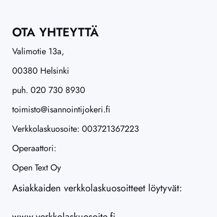
OTA YHTEYTTÄ
Valimotie 13a,
00380 Helsinki
puh. 020 730 8930
toimisto@isannointijokeri.fi
Verkkolaskuosoite: 003721367223
Operaattori:
Open Text Oy
Asiakkaiden verkkolaskuosoitteet löytyvät:
www.verkkolaskuosoite.fi